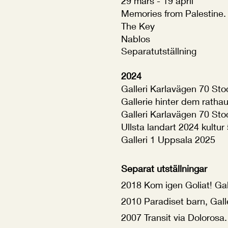
29 mars - 19 april
Memories from Palestine
The Key
Nablos
Separatutställning
2024
Galleri Karlavägen 70 St
Gallerie hinter dem ratha
Galleri Karlavägen 70 St
Ullsta landart 2024 kultur
Galleri 1 Uppsala 2025
Separat utställningar
2018 Kom igen Goliat! Gal
20
10 Paradiset barn, Gall
2007 Transit via D
olorosa.