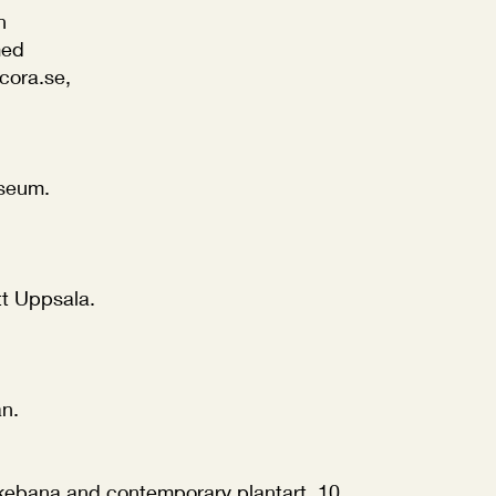
n
med
cora.se,
useum.
tt Uppsala.
n.
 Ikebana and contemporary plantart. 10