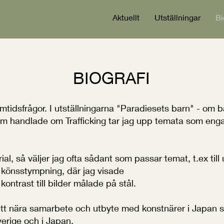
Aktuellt
Utställningar
Bi
BIOGRAFI
tidsfrågor. I utställningarna "Paradiesets barn" - om 
som handlade om Trafficking tar jag upp temata som enga
ial, så väljer jag ofta sådant som passar temat, t.ex till
könsstympning, där jag visade
kontrast till bilder målade på stål.
ett nära samarbete och utbyte med konstnärer i Japan s
verige och i Japan.