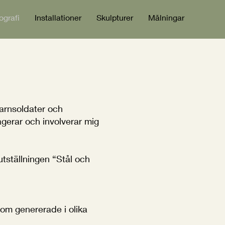
ografi
Installationer
Skulpturer
Målningar
barnsoldater och
gerar och involverar mig
 utställningen “Stål och
om genererade i olika