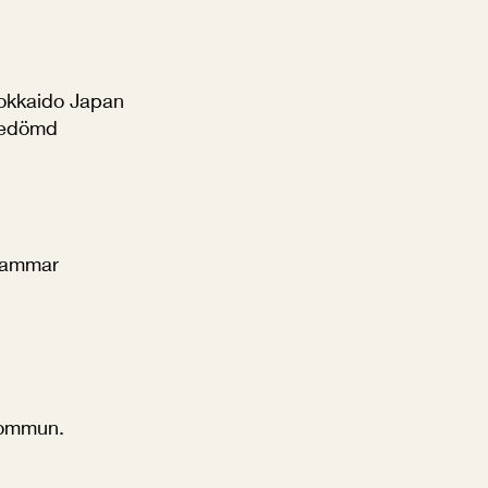
kkaido Japan
 bedömd
hammar
kommun.