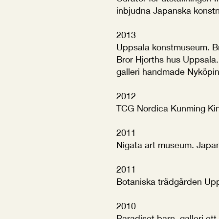
inbjudna Japanska konstn
2013
Uppsala konstmuseum. B
Bror Hjorths hus Uppsala
galleri handmade Nyköpin
2012
TCG Nordica Kunming Kin
2011
Nigata art museum. Japan
2011
Botaniska trädgården Up
2010
Paradiset barn, galleri et