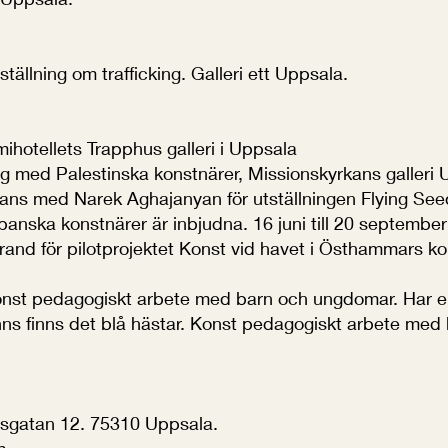
ställning om trafficking. Galleri ett Uppsala.
ihotellets Trapphus galleri i Uppsala
ing med Palestinska konstnärer, Missionskyrkans galleri 
mans med Narek Aghajanyan för utställningen Flying Se
anska konstnärer är inbjudna. 16 juni till 20 september
trand för pilotprojektet Konst vid havet i Östhammar
konst pedagogiskt arbete med barn och ungdomar. Har e
 finns finns det blå hästar. Konst pedagogiskt arbete me
tsgatan 12. 75310 Uppsala.