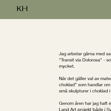
KH
Jag arbetar gärna med sam
"Transit via Dolorosa" - 
mycket.
När det gäller val av mater
choklad” som handlar om 
små skulpturer i choklad i 
Genom åren har jag haft 
Land Art projekt både i S