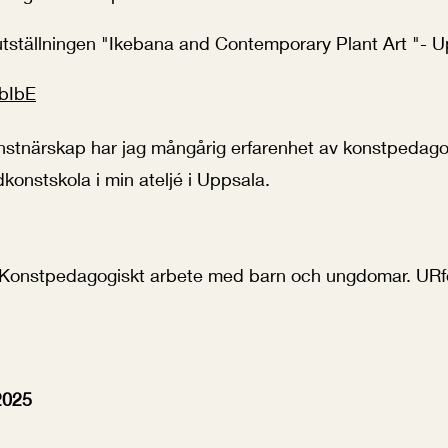
r utställningen "Ikebana and Contemporary Plant Art "- 
mbIbE
onstnärskap har jag mångårig erfarenhet av konstpedag
konstskola i min ateljé i Uppsala.
r. Konstpedagogiskt arbete med barn och ungdomar. URf
2025